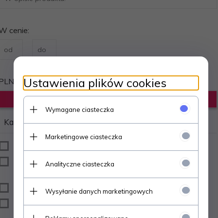
W cenie:
Ustawienia plików cookies
PLN
Wymagane ciasteczka
Kategorie
Producenci
Marketingowe ciasteczka
KKEEPGRIP 55 ML
AMIRA PERUN
KKEEPGRIP DISPLAY
EEXPONENT
Analityczne ciasteczka
12X55 ML
KKEEPROSIN 100 ML
Wysyłanie danych marketingowych
KKEEPROSIN 12X100
ML