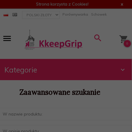
Strona korzysta z Cookies!
x
currency_h
Porównywarka
Schowek
0
Kategorie
Zaawansowane szukanie