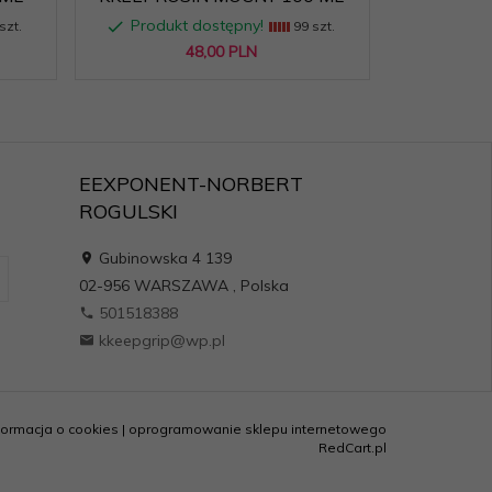
Produkt dostępny!
szt.
99 szt.
48,
00
PLN
EEXPONENT-NORBERT
ROGULSKI
Gubinowska 4 139
02-956
WARSZAWA
,
Polska
501518388
kkeepgrip@wp.pl
formacja o cookies
|
oprogramowanie sklepu internetowego
RedCart.pl