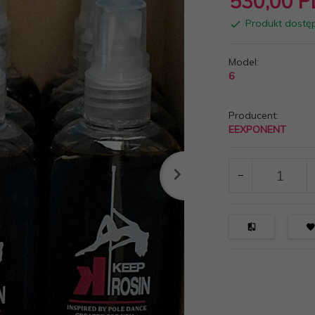
530,
00
P
Produkt dostę
Model:
6
Producent:
EEXPONENT