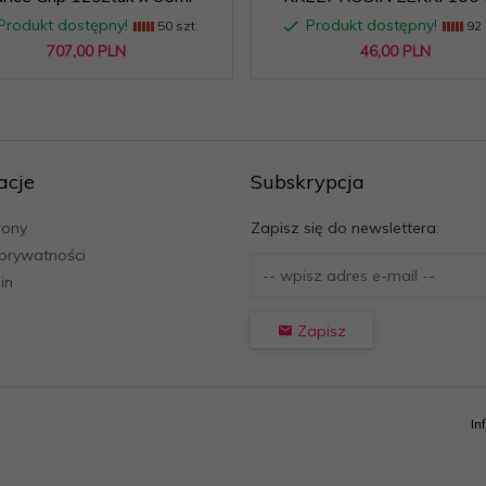
Produkt dostępny!
Produkt dostępny!
50 szt.
92 
707,
00
PLN
46,
00
PLN
acje
Subskrypcja
rony
Zapisz się do newslettera:
 prywatności
in
Zapisz
In